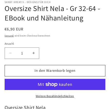
SANNY KREATIV - DESIGNS FÜR DICH
Oversize Shirt Nela - Gr 32-64 -
EBook und Nähanleitung
Normaler
€6,90 EUR
Preis
Versand
wird beim Checkout berechnet
Anzahl
Anzahl
Verringere
Erhöhe
die
die
Menge
Menge
für
für
In den Warenkorb legen
Oversize
Oversize
Shirt
Shirt
Nela
Nela
-
-
Gr
Gr
Weitere Bezahlmöglichkeiten
32-
32-
64
64
Oversize Shirt Nela