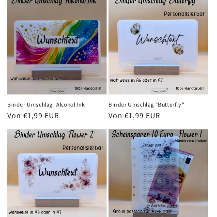
r
i
e
:
Binder Umschlag "Alcohol Ink"
Binder Umschlag "Butterfly"
Normaler
Von €1,99 EUR
Normaler
Von €1,99 EUR
Preis
Preis