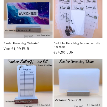
Binder Umschlag "Galaxie"
Du & Ich - Umschlag Set rund um die
Hochzeit
Normaler
Von €1,99 EUR
Normaler
€34,90 EUR
Preis
Preis