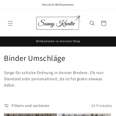
Direkt
Herzlich Willkommen
zum
Inhalt
Warenkorb
Willkommen in meinem Shop
K
Binder Umschläge
a
Sorge für schicke Ordnung in deinen Bindern. Ob nun
t
Standard oder personalisiert, da ist für jeden etwwas
dabei.
e
g
o
Filtern und sortieren
29 Produkte