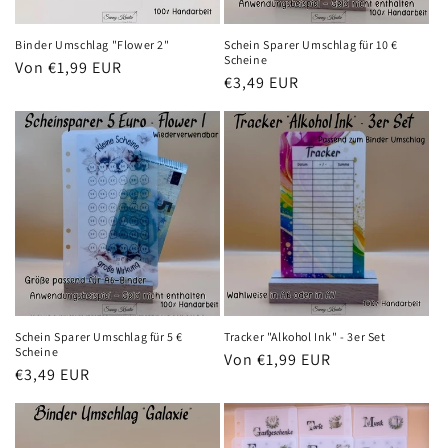
Binder Umschlag "Flower 2"
Schein Sparer Umschlag für 10 €
Scheine
Normaler
Von €1,99 EUR
Normaler
€3,49 EUR
Preis
Preis
Schein Sparer Umschlag für 5 €
Tracker "Alkohol Ink" - 3er Set
Scheine
Normaler
Von €1,99 EUR
Normaler
€3,49 EUR
Preis
Preis