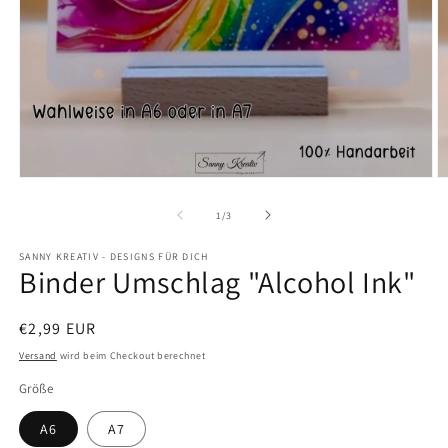
Medien
M
1
2
in
in
von
1
/
3
Modal
M
öffnen
ö
SANNY KREATIV - DESIGNS FÜR DICH
Binder Umschlag "Alcohol Ink"
Normaler
€2,99 EUR
Preis
Versand
wird beim Checkout berechnet
Größe
A6
A7