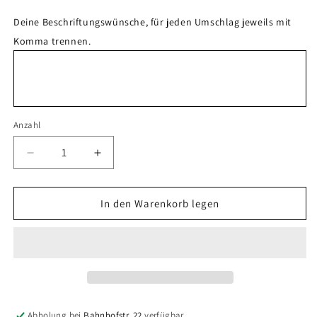
Deine Beschriftungswünsche, für jeden Umschlag jeweils mit
Komma trennen.
Anzahl
Anzahl
Verringere
Erhöhe
die
die
Menge
Menge
für
für
In den Warenkorb legen
Binder
Binder
Umschlag
Umschlag
&quot;Alcohol
&quot;Alcohol
Ink&quot;
Ink&quot;
Abholung bei
Bahnhofstr. 22
verfügbar