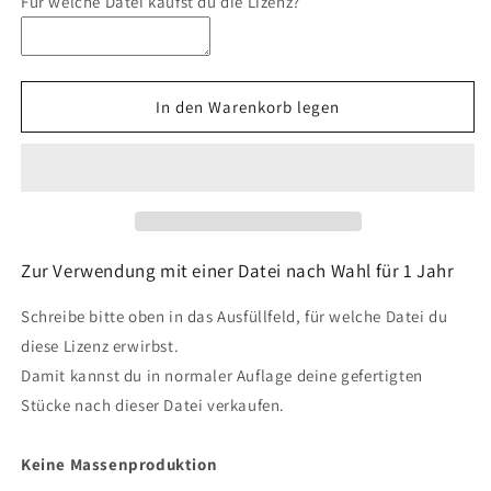
Für welche Datei kaufst du die Lizenz?
für
für
Einfache
Einfache
Gewerbelizenz
Gewerbelizenz
In den Warenkorb legen
Zur Verwendung mit einer Datei nach Wahl für 1 Jahr
Schreibe bitte oben in das Ausfüllfeld, für welche Datei du
diese Lizenz erwirbst.
Damit kannst du in normaler Auflage deine gefertigten
Stücke nach dieser Datei verkaufen.
Keine Massenproduktion